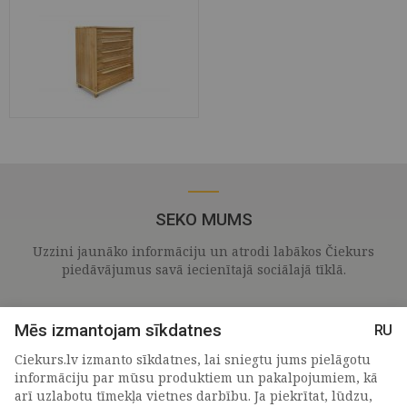
SEKO MUMS
Uzzini jaunāko informāciju un atrodi labākos Čiekurs
piedāvājumus savā iecienītajā sociālajā tīklā.
Mēs izmantojam sīkdatnes
RU
Ciekurs.lv izmanto sīkdatnes, lai sniegtu jums pielāgotu
informāciju par mūsu produktiem un pakalpojumiem, kā
arī uzlabotu tīmekļa vietnes darbību. Ja piekrītat, lūdzu,