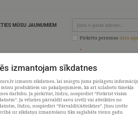
KTIES MŪSU JAUNUMIEM
Piekrītu personas
datu ap
*
ēs izmantojam sīkdatnes
kurs.lv izmanto sīkdatnes, lai sniegtu jums pielāgotu informācij
ATRAČI
PAR MUMS
 mūsu produktiem un pakalpojumiem, kā arī uzlabotu tīmekļa
tnes darbību. Ja piekrītat, lūdzu, nospiediet “Piekrist visām
datnēm”. Ja vēlaties pārvaldīt savu izvēli vai atteikties no
llus
Uzņēmums
datnēm, lūdzu, nospiediet “Pārvaldīt/Atteikties”. Jūsu izvēle
Vēsture
iecībā uz sīkdatņu izmantošanu tiks saglabāta vienu gadu.
emega
Kontakti
TR
Rekvizīti
tvija