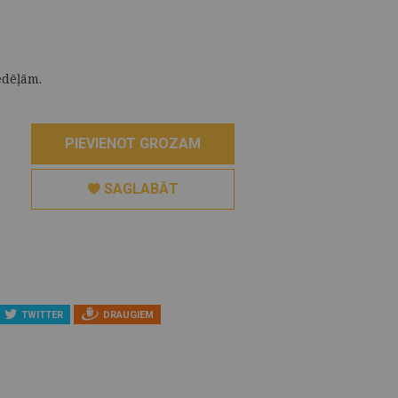
edēļām.
PIEVIENOT GROZAM
SAGLABĀT
TWITTER
DRAUGIEM