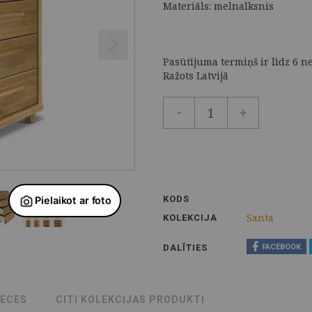
Materiāls: melnalksnis
Pasūtījuma termiņš ir līdz 6 n
Ražots Latvijā
-
+
KODS
Santa
KOLEKCIJA
DALĪTIES
FACEBOOK
RECES
CITI KOLEKCIJAS PRODUKTI