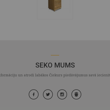
SEKO MUMS
formāciju un atrodi labākos Čiekurs piedāvājumus savā iecienītaj