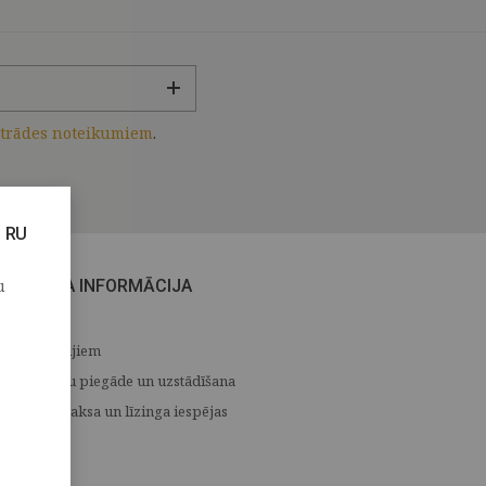
strādes noteikumiem
.
RU
u
CITA INFORMĀCIJA
Medijiem
Preču piegāde un uzstādīšana
Apmaksa un līzinga iespējas