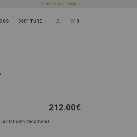
Vairāk informācijas
OGS
360° TŪRE
0
A
212.00
€
m (ar tandem vadotnēm)