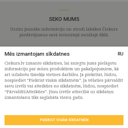
SEKO MUMS
Uzzini jaunāko informāciju un atrodi labākos Čiekurs
piedāvājumus savā iecienītajā sociālajā tīklā.
Mēs izmantojam sīkdatnes
RU
Ciekurs.lv izmanto sīkdatnes, lai sniegtu jums pielāgotu
informāciju par mūsu produktiem un pakalpojumiem, kā
arī uzlabotu tīmekļa vietnes darbību. Ja piekrītat, lūdzu,
nospiediet “Piekrist visām sīkdatnēm”. Ja vēlaties pārvaldīt
savu izvēli vai atteikties no sīkdatnēm, lūdzu, nospiediet
“Pārvaldīt/Atteikties”. Jūsu izvēle attiecībā uz sīkdatņu
PIETEIKTIES MŪSU JAUNUMIEM
izmantošanu tiks saglabāta vienu gadu.
PIEKRIST VISĀM SĪKDATNĒM
Piekrītu personas
datu apstrādes noteikumiem
.