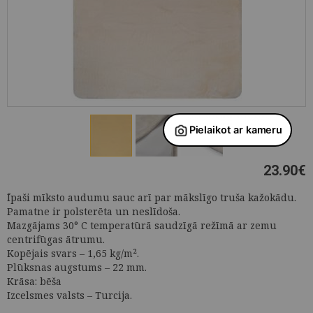
23.90
€
Īpaši mīksto audumu sauc arī par mākslīgo truša kažokādu.
Pamatne ir polsterēta un neslīdoša.
Mazgājams 30° C temperatūrā saudzīgā režīmā ar zemu
centrifūgas ātrumu.
Kopējais svars – 1,65 kg/m².
Plūksnas augstums – 22 mm.
Krāsa: bēša
Izcelsmes valsts – Turcija.