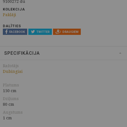
9100272 du
KOLEKCIJA
Paklāji
DALĪTIES
FACEBOOK
TWITTER
DRAUGIEM
SPECIFIKĀCIJA
Ražotājs
Dubingiai
Platums
150 cm
Dziļums
80 cm
Augstums
1 cm