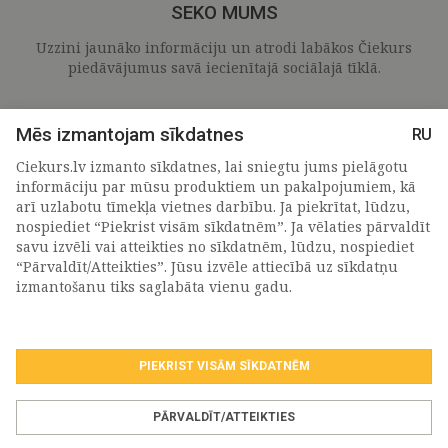
SEKO MUMS
Uzzini jaunāko informāciju un atrodi labākos Čiekurs
piedāvājumus savā iecienītajā sociālajā tīklā.
Mēs izmantojam sīkdatnes
RU
Ciekurs.lv izmanto sīkdatnes, lai sniegtu jums pielāgotu
informāciju par mūsu produktiem un pakalpojumiem, kā
arī uzlabotu tīmekļa vietnes darbību. Ja piekrītat, lūdzu,
nospiediet “Piekrist visām sīkdatnēm”. Ja vēlaties pārvaldīt
savu izvēli vai atteikties no sīkdatnēm, lūdzu, nospiediet
“Pārvaldīt/Atteikties”. Jūsu izvēle attiecībā uz sīkdatņu
PIETEIKTIES MŪSU JAUNUMIEM
izmantošanu tiks saglabāta vienu gadu.
PIEKRIST VISĀM SĪKDATNĒM
Piekrītu personas
datu apstrādes noteikumiem
.
*
PĀRVALDĪT/ATTEIKTIES