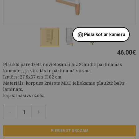
46.00
€
Plaukts paredzēts novietošanai aiz Scandic pārtinamās
kumodes, ja virs tās ir pārtinamā virsma.
Izmērs: 27.6x37 cm H 82 cm
Materiāls: korpuss krāsots MDF, ieliekamie plaukti: balts
lamināts,
kājas: masīvs ozols.
-
+
PIEVIENOT GROZAM