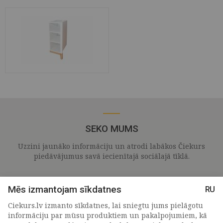
SEKO MUMS
Uzzini jaunāko informāciju un atrodi labākos Čiekurs
piedāvājumus savā iecienītajā sociālajā tīklā.
Mēs izmantojam sīkdatnes
RU
Ciekurs.lv izmanto sīkdatnes, lai sniegtu jums pielāgotu
informāciju par mūsu produktiem un pakalpojumiem, kā