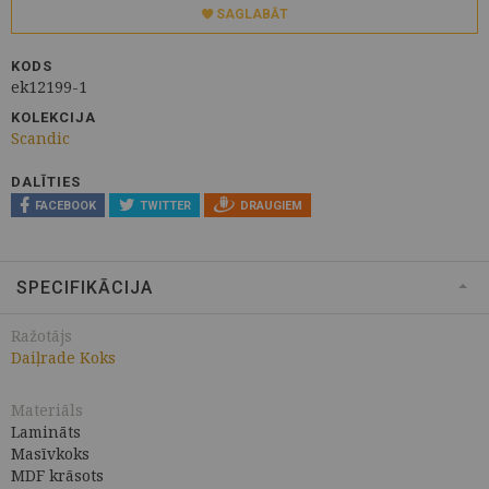
SAGLABĀT
KODS
ek12199-1
KOLEKCIJA
Scandic
DALĪTIES
FACEBOOK
TWITTER
DRAUGIEM
SPECIFIKĀCIJA
Ražotājs
Daiļrade Koks
Materiāls
Lamināts
Masīvkoks
MDF krāsots