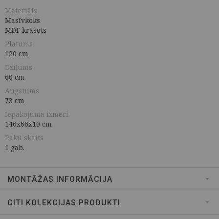
Materiāls
Masīvkoks
MDF krāsots
Platums
120 cm
Dziļums
60 cm
Augstums
73 cm
Iepakojuma izmēri
146x66x10 cm
Paku skaits
1 gab.
MONTĀŽAS INFORMĀCIJA
CITI KOLEKCIJAS PRODUKTI