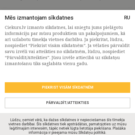
Mēs izmantojam sīkdatnes
RU
Ciekurs.lv izmanto sīkdatnes, lai sniegtu jums pielāgotu
informāciju par mūsu produktiem un pakalpojumiem, kā
arī uzlabotu tīmekļa vietnes darbību. Ja piekrītat, lūdzu,
nospiediet “Piekrist visām sīkdatnēm”. Ja vēlaties pārvaldīt
savu izvēli vai atteikties no sīkdatnēm, lūdzu, nospiediet
“Pārvaldīt/Atteikties”. Jūsu izvēle attiecībā uz sīkdatņu
PIETEIKTIES MŪSU JAUNUMIEM
izmantošanu tiks saglabāta vienu gadu.
PIEKRIST VISĀM SĪKDATNĒM
Piekrītu personas
datu apstrādes noteikumiem
.
*
PĀRVALDĪT/ATTEIKTIES
Lūdzu, ņemiet vērā, ka dažas sīkdatnes ir nepieciešamas šīs tīmekļa
vietnes darbībai. Šīs sīkdatnes tiek apstrādātas, pamatojoties uz mūsu
leģitīmajām interesēm, tāpēc netiek lūgta lietotāja piekrišana. Plašāka
© Ciekurs.lv 2026. Visas tiesības aizsargātas.
informācija ir pieejama mūsu Sīkdatņu politikā.