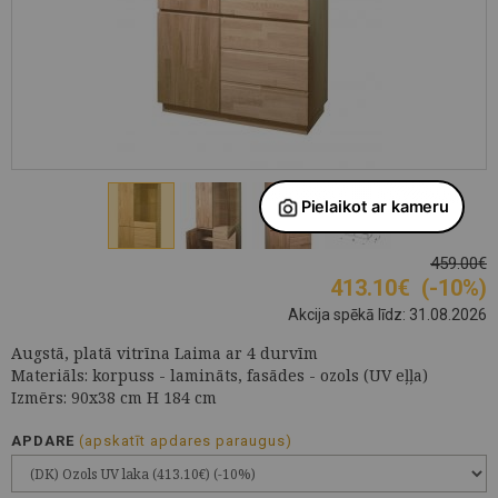
459.00€
413.10
€
(-10%)
Akcija spēkā līdz: 31.08.2026
Augstā, platā vitrīna Laima ar 4 durvīm
Materiāls: korpuss - lamināts, fasādes - ozols (UV eļļa)
Izmērs: 90x38 cm H 184 cm
APDARE
(apskatīt apdares paraugus)