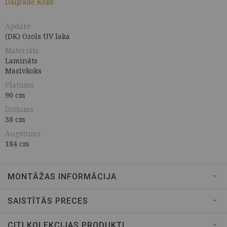
Daiļrade Koks
Apdare
(DK) Ozols UV laka
Materiāls
Lamināts
Masīvkoks
Platums
90 cm
Dziļums
38 cm
Augstums
184 cm
MONTĀŽAS INFORMĀCIJA
SAISTĪTĀS PRECES
CITI KOLEKCIJAS PRODUKTI