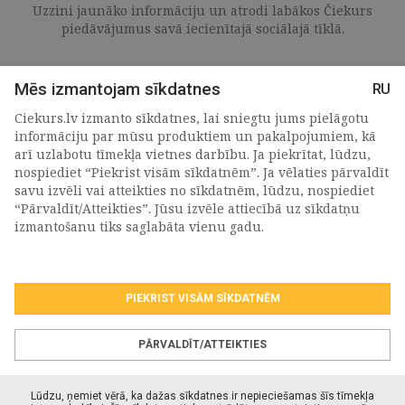
Uzzini jaunāko informāciju un atrodi labākos Čiekurs
piedāvājumus savā iecienītajā sociālajā tīklā.
Mēs izmantojam sīkdatnes
RU
Ciekurs.lv izmanto sīkdatnes, lai sniegtu jums pielāgotu
informāciju par mūsu produktiem un pakalpojumiem, kā
arī uzlabotu tīmekļa vietnes darbību. Ja piekrītat, lūdzu,
nospiediet “Piekrist visām sīkdatnēm”. Ja vēlaties pārvaldīt
savu izvēli vai atteikties no sīkdatnēm, lūdzu, nospiediet
“Pārvaldīt/Atteikties”. Jūsu izvēle attiecībā uz sīkdatņu
PIETEIKTIES MŪSU JAUNUMIEM
izmantošanu tiks saglabāta vienu gadu.
PIEKRIST VISĀM SĪKDATNĒM
Piekrītu personas
datu apstrādes noteikumiem
.
*
PĀRVALDĪT/ATTEIKTIES
Lūdzu, ņemiet vērā, ka dažas sīkdatnes ir nepieciešamas šīs tīmekļa