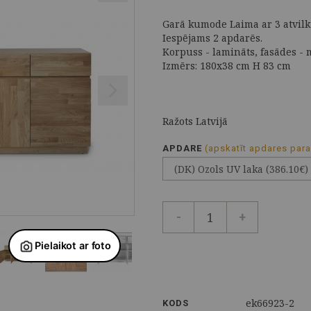
Garā kumode Laima ar 3 atvil
Iespējams 2 apdarēs.
Korpuss - lamināts, fasādes - 
Izmērs: 180x38 cm H 83 cm
Ražots Latvijā
APDARE
(apskatīt apdares par
-
+
ek66923-2
KODS