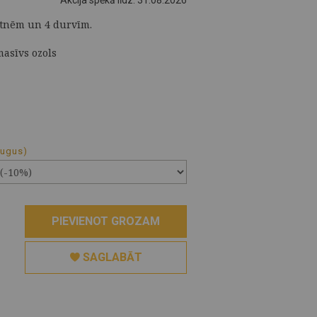
Akcija spēkā līdz: 31.08.2026
ktnēm un 4 durvīm.
masīvs ozols
augus)
PIEVIENOT GROZAM
SAGLABĀT