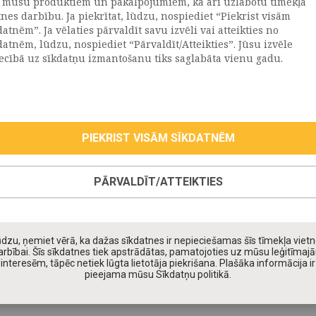
 mūsu produktiem un pakalpojumiem, kā arī uzlabotu tīmekļa
tnes darbību. Ja piekrītat, lūdzu, nospiediet “Piekrist visām
datnēm”. Ja vēlaties pārvaldīt savu izvēli vai atteikties no
llus
Uzņēmums
datnēm, lūdzu, nospiediet “Pārvaldīt/Atteikties”. Jūsu izvēle
Vēsture
iecībā uz sīkdatņu izmantošanu tiks saglabāta vienu gadu.
emega
Kontakti
TR
Rekvizīti
tvija
lija
PIEKRIST VISĀM SĪKDATNĒM
eepwell (Hilding Anders)
roma
PĀRVALDĪT/ATTEIKTIES
oll
taniks
ppy Kids
dzu, ņemiet vērā, ka dažas sīkdatnes ir nepieciešamas šīs tīmekļa viet
daiņu matrači
arbībai. Šīs sīkdatnes tiek apstrādātas, pamatojoties uz mūsu leģitīmaj
interesēm, tāpēc netiek lūgta lietotāja piekrišana. Plašāka informācija ir
pieejama mūsu Sīkdatņu politikā.