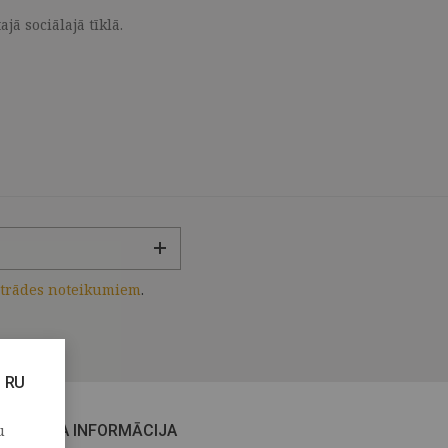
ā sociālajā tīklā.
strādes noteikumiem
.
RU
u
CITA INFORMĀCIJA