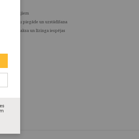
Medijiem
Preču piegāde un uzstādīšana
Apmaksa un līzinga iespējas
nes
ām