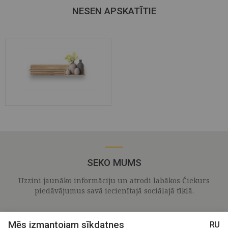
NESEN APSKATĪTIE
SEKO MUMS
Uzzini jaunāko informāciju un atrodi labākos Čiekurs
piedāvājumus savā iecienītajā sociālajā tīklā.
Mēs izmantojam sīkdatnes
RU