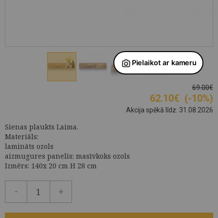
69.00€
62.10
€
(-10%)
Akcija spēkā līdz: 31.08.2026
Sienas plaukts Laima.
Materiāls:
lamināts ozols
aizmugures panelis: masīvkoks ozols
Izmērs: 140x 20 cm H 28 cm
-
+