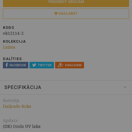
PIEVIENOT GROZAM
SAGLABĀT
KODS
ek12114-2
KOLEKCIJA
Laima
DALĪTIES
FACEBOOK
TWITTER
DRAUGIEM
SPECIFIKĀCIJA
Ražotājs
Daiļrade Koks
Apdare
(DK) Ozols UV laka