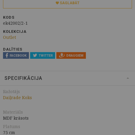
SAGLABĀT
KODS
ek42002/2-1
KOLEKCIJA
Outlet
DALĪTIES
FACEBOOK
TWITTER
DRAUGIEM
SPECIFIKĀCIJA
Ražotājs
Daiļrade Koks
Materiāls
MDF krāsots
Platums
75 cm