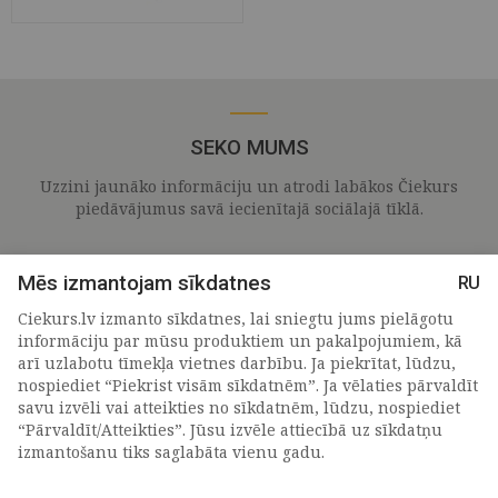
SEKO MUMS
Uzzini jaunāko informāciju un atrodi labākos Čiekurs
piedāvājumus savā iecienītajā sociālajā tīklā.
Mēs izmantojam sīkdatnes
RU
Ciekurs.lv izmanto sīkdatnes, lai sniegtu jums pielāgotu
informāciju par mūsu produktiem un pakalpojumiem, kā
arī uzlabotu tīmekļa vietnes darbību. Ja piekrītat, lūdzu,
nospiediet “Piekrist visām sīkdatnēm”. Ja vēlaties pārvaldīt
savu izvēli vai atteikties no sīkdatnēm, lūdzu, nospiediet
“Pārvaldīt/Atteikties”. Jūsu izvēle attiecībā uz sīkdatņu
PIETEIKTIES MŪSU JAUNUMIEM
izmantošanu tiks saglabāta vienu gadu.