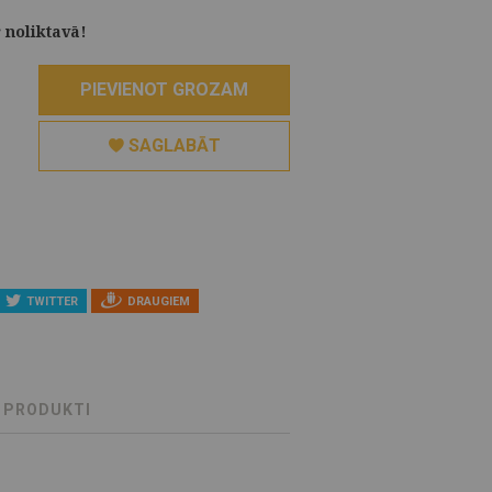
 noliktavā!
PIEVIENOT GROZAM
SAGLABĀT
TWITTER
DRAUGIEM
S PRODUKTI