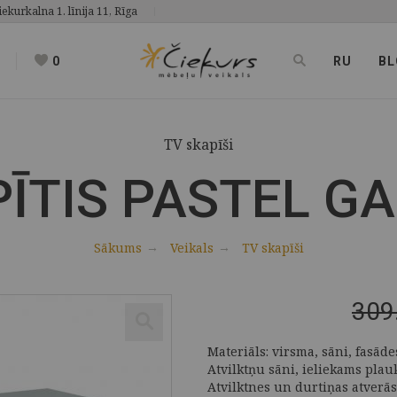
iekurkalna 1. līnija 11, Rīga
0
RU
BL
TV skapīši
ĪTIS PASTEL GA
Sākums
Veikals
TV skapīši
309
Materiāls: virsma, sāni, fasād
Atvilktņu sāni, ieliekams plau
Atvilktnes un durtiņas atverās