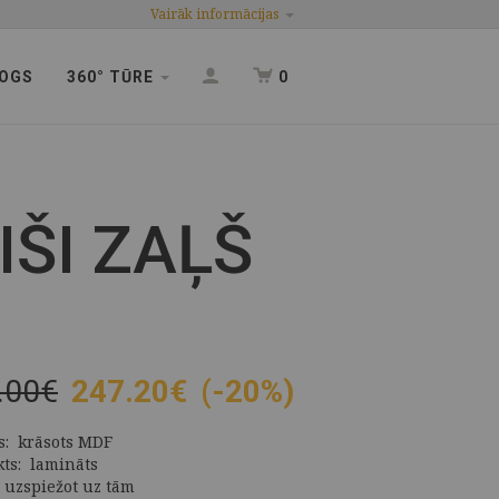
Vairāk informācijas
OGS
360° TŪRE
0
IŠI ZAĻŠ
.00€
247.20
€
(-20%)
es: krāsots MDF
kts: lamināts
 uzspiežot uz tām