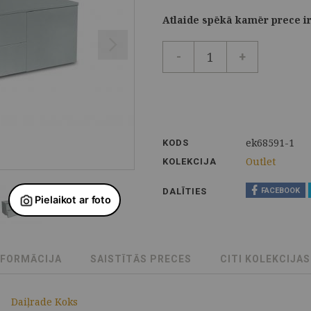
Atlaide spēkā kamēr prece ir
-
+
ek68591-1
KODS
Outlet
KOLEKCIJA
DALĪTIES
FACEBOOK
NFORMĀCIJA
SAISTĪTĀS PRECES
CITI KOLEKCIJA
Daiļrade Koks