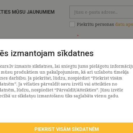
KTIES MŪSU JAUNUMIEM
Piekrītu personas
datu ap
*
ēs izmantojam sīkdatnes
kurs.lv izmanto sīkdatnes, lai sniegtu jums pielāgotu informācij
ATRAČI
PAR MUMS
 mūsu produktiem un pakalpojumiem, kā arī uzlabotu tīmekļa
tnes darbību. Ja piekrītat, lūdzu, nospiediet “Piekrist visām
datnēm”. Ja vēlaties pārvaldīt savu izvēli vai atteikties no
llus
Uzņēmums
datnēm, lūdzu, nospiediet “Pārvaldīt/Atteikties”. Jūsu izvēle
Vēsture
iecībā uz sīkdatņu izmantošanu tiks saglabāta vienu gadu.
emega
Kontakti
TR
Rekvizīti
tvija
lija
PIEKRIST VISĀM SĪKDATNĒM