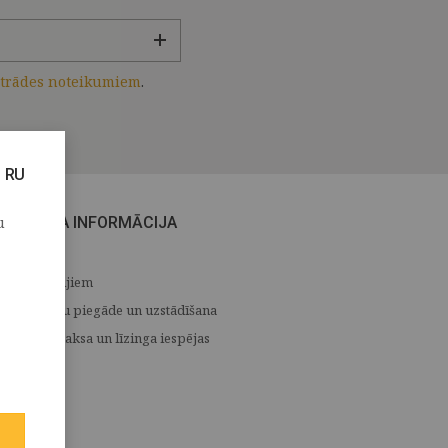
strādes noteikumiem
.
RU
u
CITA INFORMĀCIJA
Medijiem
Preču piegāde un uzstādīšana
Apmaksa un līzinga iespējas