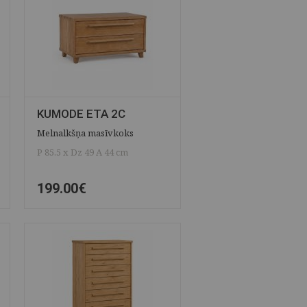
KUMODE ETA 2C
Melnalkšņa masīvkoks
P 85.5 x Dz 49 A 44 cm
199.00€
ĀTRAIS SKATS
SAGLABĀT