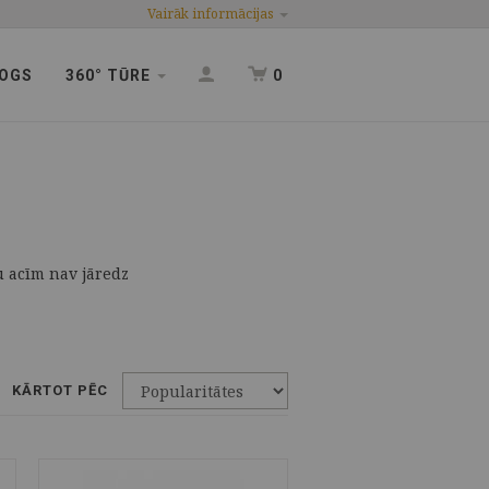
Vairāk informācijas
OGS
360° TŪRE
0
u acīm nav jāredz
KĀRTOT PĒC