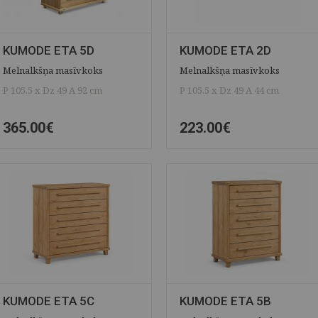
KUMODE ETA 5D
KUMODE ETA 2D
Melnalkšņa masīvkoks
Melnalkšņa masīvkoks
P 105.5 x Dz 49 A 92 cm
P 105.5 x Dz 49 A 44 cm
365.00€
223.00€
ĀTRAIS SKATS
SAGLABĀT
ĀTRAIS SKATS
SAGLABĀT
KUMODE ETA 5C
KUMODE ETA 5B