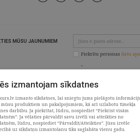
KTIES MŪSU JAUNUMIEM
Piekrītu personas
datu ap
*
ēs izmantojam sīkdatnes
kurs.lv izmanto sīkdatnes, lai sniegtu jums pielāgotu informācij
ATRAČI
PAR MUMS
 mūsu produktiem un pakalpojumiem, kā arī uzlabotu tīmekļa
tnes darbību. Ja piekrītat, lūdzu, nospiediet “Piekrist visām
datnēm”. Ja vēlaties pārvaldīt savu izvēli vai atteikties no
llus
Uzņēmums
datnēm, lūdzu, nospiediet “Pārvaldīt/Atteikties”. Jūsu izvēle
Vēsture
iecībā uz sīkdatņu izmantošanu tiks saglabāta vienu gadu.
emega
Kontakti