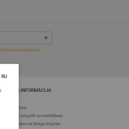
strādes noteikumiem
.
RU
u
CITA INFORMĀCIJA
Medijiem
Preču piegāde un uzstādīšana
Apmaksa un līzinga iespējas