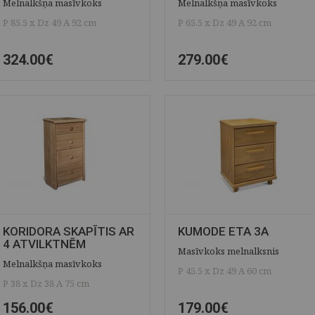
Melnalkšņa masīvkoks
Melnalkšņa masīvkoks
P 85.5 x Dz 49 A 92 cm
P 65.5 x Dz 49 A 92 cm
324.00€
279.00€
ĀTRAIS SKATS
SAGLABĀT
ĀTRAIS SKATS
SAGLABĀT
KORIDORA SKAPĪTIS AR
KUMODE ETA 3A
4 ATVILKTNĒM
Masīvkoks melnalksnis
Melnalkšņa masīvkoks
P 45.5 x Dz 49 A 60 cm
P 38 x Dz 38 A 75 cm
156.00€
179.00€