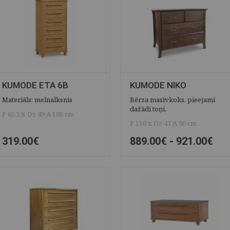
KUMODE ETA 6B
KUMODE NIKO
Materiāls: melnalksnis
Bērza masīvkoks, pieejami
dažādi toņi.
P 65.5 x Dz 49 A 108 cm
P 110 x Dz 47 A 90 cm
319.00€
889.00€ -
921.00€
ĀTRAIS SKATS
SAGLABĀT
ĀTRAIS SKATS
SAGLABĀT