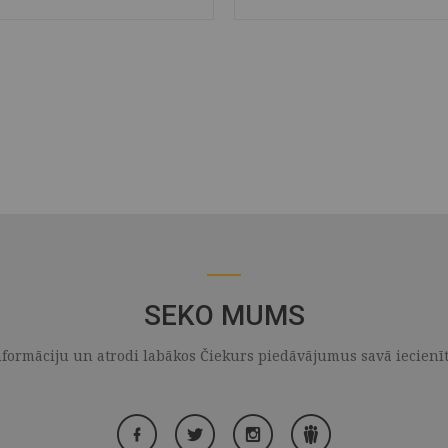
ĀTRAIS SKATS
SAGLABĀT
ĀTRAIS SKATS
SAGLABĀT
SEKO MUMS
formāciju un atrodi labākos Čiekurs piedāvājumus savā iecienītaj