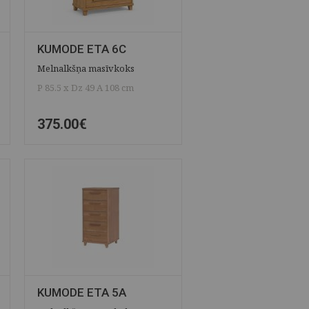
KUMODE ETA 6C
Melnalkšņa masīvkoks
P 85.5 x Dz 49 A 108 cm
375.00€
ĀTRAIS SKATS
SAGLABĀT
KUMODE ETA 5A