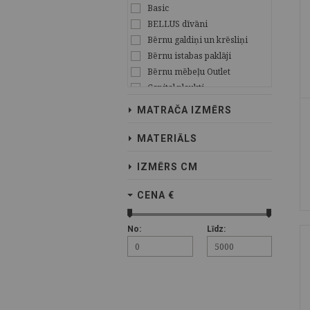
Basic
BELLUS dīvāni
Bērnu galdiņi un krēsliņi
Bērnu istabas paklāji
Bērnu mēbeļu Outlet
Capital plaukti
CLIFF OZOLS
MATRAČA IZMĒRS
CLIFF PRIEDE
Ekspozīcijas modeļu
MATERIĀLS
izpārdošana!
ELF
IZMĒRS CM
Gemega
Interjera aksesuāri
CENA €
Isolde
Julia
No:
Līdz:
Justs
Kolekcija Dominika
Kolekcija Evo
Kolekcija Ruben
Laima