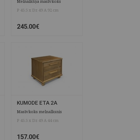
Melnalkšņa masīvkoks
P 45.5 x Dz 49 A 92 cm
245.00€
ĀTRAIS SKATS
SAGLABĀT
KUMODE ETA 2A
Masīvkoks melnalksnis
P 45.5 x Dz 49 A 44 cm
157.00€