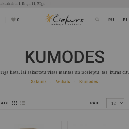
iekurkalna 1. līnija 11, Rīga
0
RU
BL
KUMODES
īga lieta, lai sakārtotu visas mantas un noslēptu, tās, kuras cit
Sākums
Veikals
Kumodes
KATS
RĀDĪT