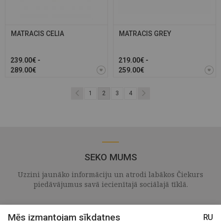
MATRACIS CELIA
MATRACIS GREY
239.00€ -
219.00€ -
289.00€
259.00€
1
2
3
4
SEKO MUMS
Uzzini jaunāko informāciju un atrodi labākos Čiekurs
piedāvājumus savā iecienītajā sociālajā tīklā.
Mēs izmantojam sīkdatnes
RU