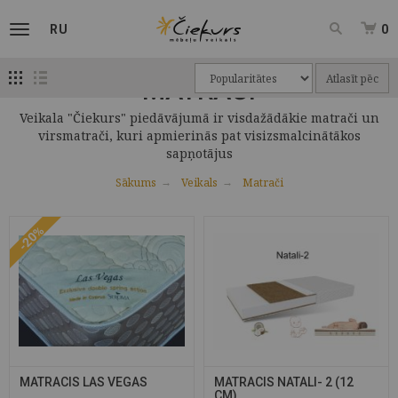
RU
0
Atlasīt pēc
MATRAČI
Veikala "Čiekurs" piedāvājumā ir visdažādākie matrači un
virsmatrači, kuri apmierinās pat visizsmalcinātākos
sapņotājus
Sākums
Veikals
Matrači
-20%
MATRACIS LAS VEGAS
MATRACIS NATALI- 2 (12
CM)