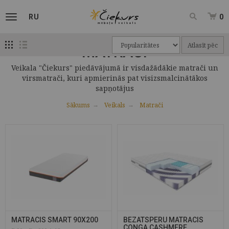
RU
0
Atlasīt pēc
MATRAČI
Veikala "Čiekurs" piedāvājumā ir visdažādākie matrači un
virsmatrači, kuri apmierinās pat visizsmalcinātākos
sapņotājus
Sākums
Veikals
Matrači
MATRACIS SMART 90X200
BEZATSPERU MATRACIS
CONGA CASHMERE