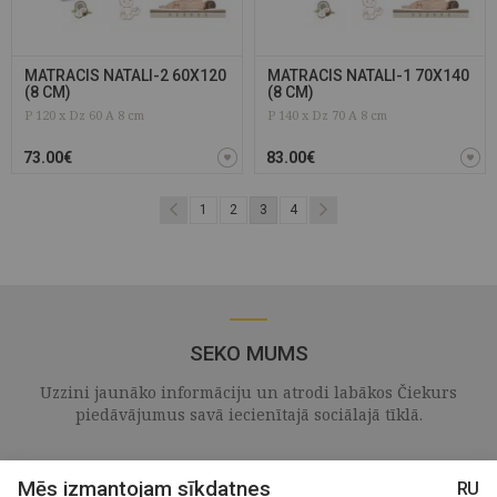
MATRACIS NATALI-2 60X120
MATRACIS NATALI-1 70X140
(8 CM)
(8 CM)
P 120 x Dz 60 A 8 cm
P 140 x Dz 70 A 8 cm
73.00€
83.00€
1
2
3
4
SEKO MUMS
Uzzini jaunāko informāciju un atrodi labākos Čiekurs
piedāvājumus savā iecienītajā sociālajā tīklā.
Mēs izmantojam sīkdatnes
RU