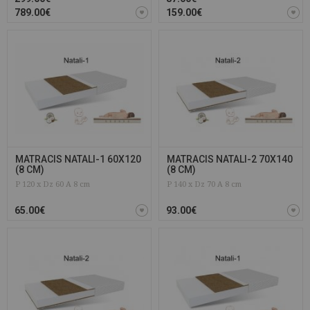
789.00€
159.00€
MATRACIS NATALI-1 60X120
MATRACIS NATALI-2 70X140
(8 CM)
(8 CM)
P 120 x Dz 60 A 8 cm
P 140 x Dz 70 A 8 cm
65.00€
93.00€