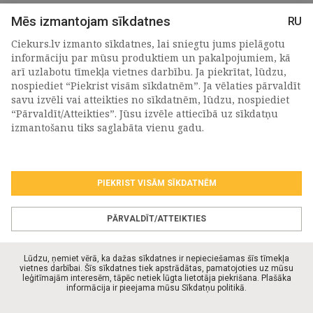
Mēs izmantojam sīkdatnes
RU
Ciekurs.lv izmanto sīkdatnes, lai sniegtu jums pielāgotu
informāciju par mūsu produktiem un pakalpojumiem, kā
arī uzlabotu tīmekļa vietnes darbību. Ja piekrītat, lūdzu,
nospiediet “Piekrist visām sīkdatnēm”. Ja vēlaties pārvaldīt
savu izvēli vai atteikties no sīkdatnēm, lūdzu, nospiediet
“Pārvaldīt/Atteikties”. Jūsu izvēle attiecībā uz sīkdatņu
PIETEIKTIES MŪSU JAUNUMIEM
izmantošanu tiks saglabāta vienu gadu.
PIEKRIST VISĀM SĪKDATNĒM
Piekrītu personas
datu apstrādes noteikumiem
.
*
PĀRVALDĪT/ATTEIKTIES
Lūdzu, ņemiet vērā, ka dažas sīkdatnes ir nepieciešamas šīs tīmekļa
vietnes darbībai. Šīs sīkdatnes tiek apstrādātas, pamatojoties uz mūsu
leģitīmajām interesēm, tāpēc netiek lūgta lietotāja piekrišana. Plašāka
© Ciekurs.lv 2026. Visas tiesības aizsargātas.
informācija ir pieejama mūsu Sīkdatņu politikā.