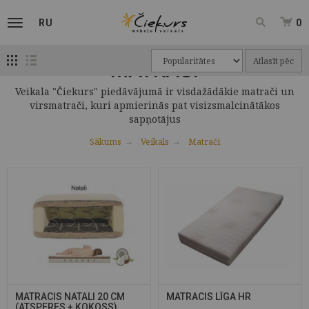
RU
0
Atlasīt pēc
MATRAČI
Veikala "Čiekurs" piedāvājumā ir visdažādākie matrači un
virsmatrači, kuri apmierinās pat visizsmalcinātākos
sapņotājus
Sākums
Veikals
Matrači
MATRACIS NATALI 20 CM
MATRACIS LĪGA HR
(ATSPERES + KOKOSS)