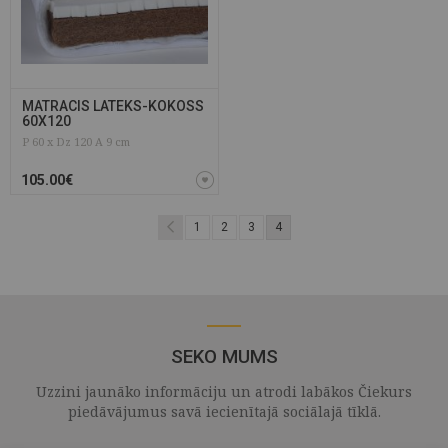
MATRACIS LATEKS-KOKOSS
60X120
P 60 x Dz 120 A 9 cm
105.00€
1
2
3
4
SEKO MUMS
Uzzini jaunāko informāciju un atrodi labākos Čiekurs
piedāvājumus savā iecienītajā sociālajā tīklā.