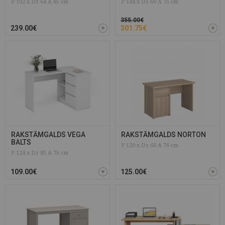
P 102 x Dz 64 A 85 cm
P 144 x Dz 60 A 75 cm
355.00€
239.00€
301.75€
RAKSTĀMGALDS VEGA
RAKSTĀMGALDS NORTON
BALTS
P 120 x Dz 60 A 76 cm
P 124 x Dz 85 A 76 cm
109.00€
125.00€