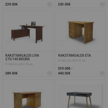
239.00€
243.00€
RAKSTĀMGALDS LIVA
RAKSTĀMGALDS ETA
275/140 BRŪNS
P 120 x Dz 60 A 75 cm
P 140 x Dz 60 A 76 cm
339.00€ -
289.00€
440.00€