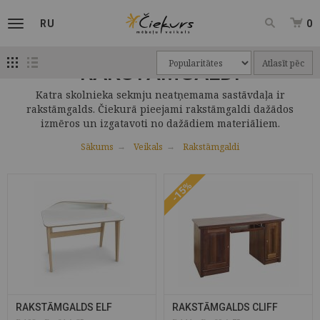
RU
0
Atlasīt pēc
RAKSTĀMGALDI
Katra skolnieka sekmju neatņemama sastāvdaļa ir
rakstāmgalds. Čiekurā pieejami rakstāmgaldi dažādos
izmēros un izgatavoti no dažādiem materiāliem.
Sākums
Veikals
Rakstāmgaldi
-15%
RAKSTĀMGALDS ELF
RAKSTĀMGALDS CLIFF