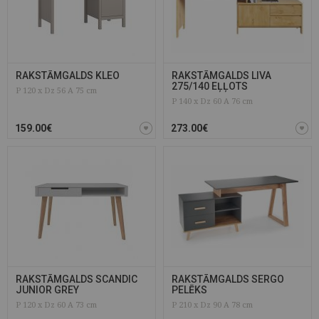
RAKSTĀMGALDS KLEO
RAKSTĀMGALDS LIVA
275/140 EĻĻOTS
P 120 x Dz 56 A 75 cm
P 140 x Dz 60 A 76 cm
159.00€
273.00€
RAKSTĀMGALDS SCANDIC
RAKSTĀMGALDS SERGO
JUNIOR GREY
PELĒKS
P 120 x Dz 60 A 73 cm
P 210 x Dz 90 A 78 cm