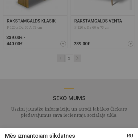
RAKSTĀMGALDS KLASIK
RAKSTĀMGALDS VENTA
P 120 x Dz 60 A 75 cm
P 120 x Dz 60 A 75 cm
339.00€ -
440.00€
239.00€
1
2
SEKO MUMS
Uzzini jaunāko informāciju un atrodi labākos Čiekurs
piedāvājumus savā iecienītajā sociālajā tīklā.
Mēs izmantojam sīkdatnes
RU