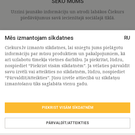
SEKO MUMS
Uzzini jaunāko informāciju un atrodi labākos Čiekurs
piedāvājumus savā iecienītajā sociālajā tīklā.
Mēs izmantojam sīkdatnes
RU
Ciekurs.lv izmanto sīkdatnes, lai sniegtu jums pielāgotu
informāciju par mūsu produktiem un pakalpojumiem, kā
arī uzlabotu tīmekļa vietnes darbību. Ja piekrītat, lūdzu,
nospiediet “Piekrist visām sīkdatnēm”. Ja vēlaties pārvaldīt
savu izvēli vai atteikties no sīkdatnēm, lūdzu, nospiediet
“Pārvaldīt/Atteikties”. Jūsu izvēle attiecībā uz sīkdatņu
PIETEIKTIES MŪSU JAUNUMIEM
izmantošanu tiks saglabāta vienu gadu.
PIEKRIST VISĀM SĪKDATNĒM
Piekrītu personas
datu apstrādes noteikumiem
.
*
PĀRVALDĪT/ATTEIKTIES