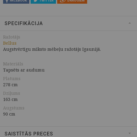
FACEBOOK
TWITTER
DRAUGIEM
SPECIFIKĀCIJA
Ražotājs
Bellus
Augstvērtīgu mīksto mēbeļu ražotājs Igaunijā.
Materiāls
Tapsēts ar audumu
Platums
278 cm
Dziļums
163 cm
Augstums
90 cm
SAISTĪTĀS PRECES