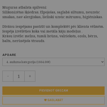
Muguras atbalsta spilveni:
Silikonizētas šķiedras. Elpojošas, saglabā siltumu, neuzsūc
smakas, nav alerģiskas, lieliski uzsūc mitrumu, higiēniskas.
Dīvānu iespējams pasūtīt un komplektēt pēc klienta vēlmēm.
Iespēja izvēlēties koka vai metāla kāju modeļus .
Krāsu izvēle: melns, tumši brūns, valrieksts, ozols, bērzs,
balts, nerūsējošs tērauds.
APDARE
-
+
PIEVIENOT GROZAM
SAGLABĀT