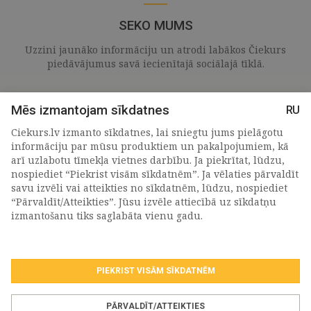
SEKO MUMS
Uzzini jaunāko informāciju un atrodi labākos Čiekurs
piedāvājumus savā iecienītajā sociālajā tīklā.
Mēs izmantojam sīkdatnes
RU
Ciekurs.lv izmanto sīkdatnes, lai sniegtu jums pielāgotu
informāciju par mūsu produktiem un pakalpojumiem, kā
arī uzlabotu tīmekļa vietnes darbību. Ja piekrītat, lūdzu,
nospiediet “Piekrist visām sīkdatnēm”. Ja vēlaties pārvaldīt
savu izvēli vai atteikties no sīkdatnēm, lūdzu, nospiediet
“Pārvaldīt/Atteikties”. Jūsu izvēle attiecībā uz sīkdatņu
PIETEIKTIES MŪSU JAUNUMIEM
izmantošanu tiks saglabāta vienu gadu.
PIEKRIST VISĀM SĪKDATNĒM
Piekrītu personas
datu apstrādes noteikumiem
.
*
PĀRVALDĪT/ATTEIKTIES