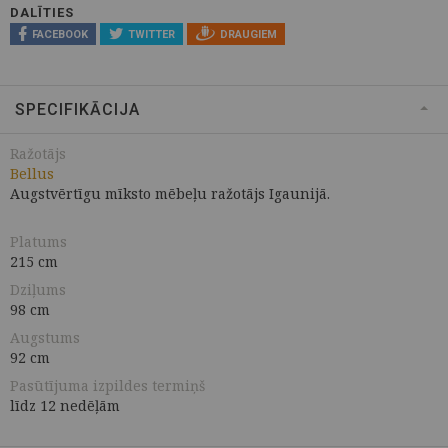
DALĪTIES
FACEBOOK
TWITTER
DRAUGIEM
SPECIFIKĀCIJA
Ražotājs
Bellus
Augstvērtīgu mīksto mēbeļu ražotājs Igaunijā.
Platums
215 cm
Dziļums
98 cm
Augstums
92 cm
Pasūtījuma izpildes termiņš
līdz 12 nedēļām