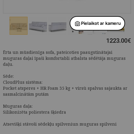
1223.00
€
Ērta un mūsdienīga sofa, pateicoties paaugstinātajai
muguras daļai īpaši komfortabli atbalsta sēdētāja muguras
daļu.
Sēde:
CloudPlus sistēma:
Pocket atsperes + HR Foam 35 kg + virsū spalvas sajaukta ar
sasmalcinātām putām
Muguras daļa:
Silikonizēta poliestera šķiedra
Atsevišķi stāvoši sēdekļu spilveniun muguras spilveni