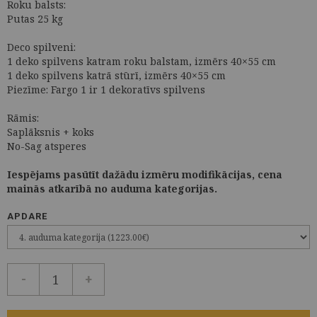
Roku balsts:
Putas 25 kg
Deco spilveni:
1 deko spilvens katram roku balstam, izmērs 40×55 cm
1 deko spilvens katrā stūrī, izmērs 40×55 cm
Piezīme: Fargo 1 ir 1 dekoratīvs spilvens
Rāmis:
Saplāksnis + koks
No-Sag atsperes
Iespējams pasūtīt dažādu izmēru modifikācijas, cena
mainās atkarībā no auduma kategorijas.
APDARE
-
+