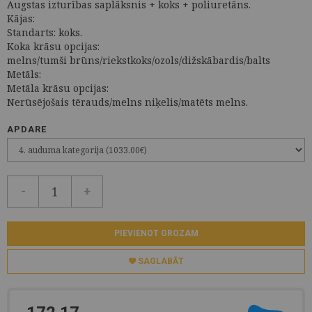
Augstas izturības saplāksnis + koks + poliuretāns.
Kājas:
Standarts: koks.
Koka krāsu opcijas:
melns/tumši brūns/riekstkoks/ozols/dižskābardis/balts
Metāls:
Metāla krāsu opcijas:
Nerūsējošais tērauds/melns niķelis/matēts melns.
APDARE
-
+
PIEVIENOT GROZAM
SAGLABĀT