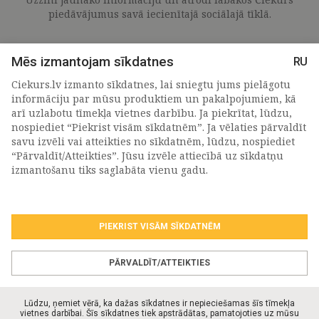
piedāvājumus savā iecienītajā sociālajā tīklā.
Mēs izmantojam sīkdatnes
RU
Ciekurs.lv izmanto sīkdatnes, lai sniegtu jums pielāgotu
informāciju par mūsu produktiem un pakalpojumiem, kā
arī uzlabotu tīmekļa vietnes darbību. Ja piekrītat, lūdzu,
nospiediet “Piekrist visām sīkdatnēm”. Ja vēlaties pārvaldīt
savu izvēli vai atteikties no sīkdatnēm, lūdzu, nospiediet
“Pārvaldīt/Atteikties”. Jūsu izvēle attiecībā uz sīkdatņu
PIETEIKTIES MŪSU JAUNUMIEM
izmantošanu tiks saglabāta vienu gadu.
PIEKRIST VISĀM SĪKDATNĒM
Piekrītu personas
datu apstrādes noteikumiem
.
*
PĀRVALDĪT/ATTEIKTIES
Lūdzu, ņemiet vērā, ka dažas sīkdatnes ir nepieciešamas šīs tīmekļa
vietnes darbībai. Šīs sīkdatnes tiek apstrādātas, pamatojoties uz mūsu