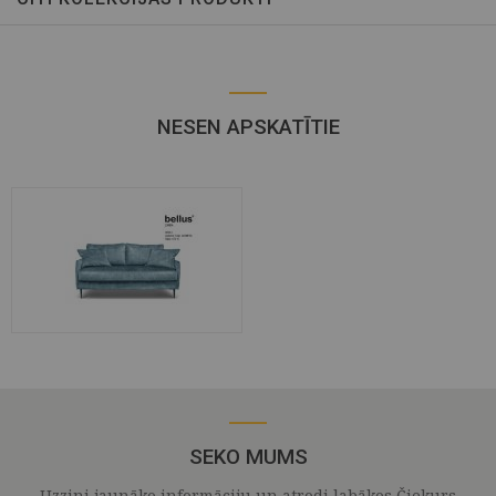
NESEN APSKATĪTIE
SEKO MUMS
Uzzini jaunāko informāciju un atrodi labākos Čiekurs