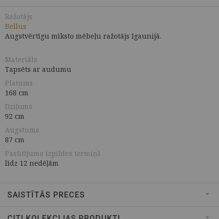
Ražotājs
Bellus
Augstvērtīgu mīksto mēbeļu ražotājs Igaunijā.
Materiāls
Tapsēts ar audumu
Platums
168 cm
Dziļums
92 cm
Augstums
87 cm
Pasūtījuma izpildes termiņš
līdz 12 nedēļām
SAISTĪTĀS PRECES
CITI KOLEKCIJAS PRODUKTI