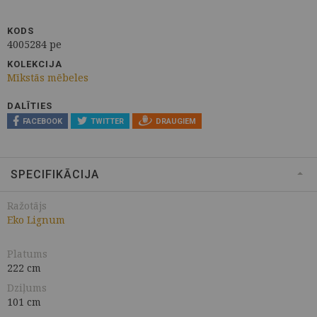
KODS
4005284 pe
KOLEKCIJA
Mīkstās mēbeles
DALĪTIES
FACEBOOK
TWITTER
DRAUGIEM
SPECIFIKĀCIJA
Ražotājs
Eko Lignum
Platums
222 cm
Dziļums
101 cm