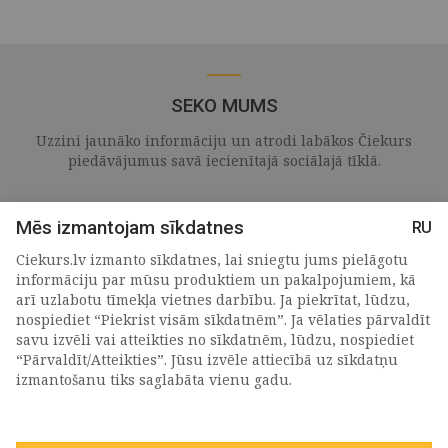
SEKO MUMS
Uzzini jaunāko informāciju un atrodi labākos Čiekurs
piedāvājumus savā iecienītajā sociālajā tīklā.
Mēs izmantojam sīkdatnes
RU
Ciekurs.lv izmanto sīkdatnes, lai sniegtu jums pielāgotu
informāciju par mūsu produktiem un pakalpojumiem, kā
arī uzlabotu tīmekļa vietnes darbību. Ja piekrītat, lūdzu,
nospiediet “Piekrist visām sīkdatnēm”. Ja vēlaties pārvaldīt
savu izvēli vai atteikties no sīkdatnēm, lūdzu, nospiediet
“Pārvaldīt/Atteikties”. Jūsu izvēle attiecībā uz sīkdatņu
PIETEIKTIES MŪSU JAUNUMIEM
izmantošanu tiks saglabāta vienu gadu.