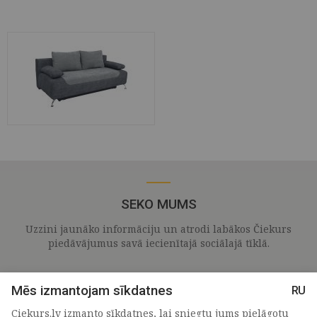
SEKO MUMS
Uzzini jaunāko informāciju un atrodi labākos Čiekurs
piedāvājumus savā iecienītajā sociālajā tīklā.
Mēs izmantojam sīkdatnes
RU
Ciekurs.lv izmanto sīkdatnes, lai sniegtu jums pielāgotu