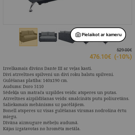
529.00€
476.10
€
(-10%)
Izvelkamais dīvāns Dante III ar veļas kasti.
Divi atzveltnes spilveni un divi roku balstu spilveni.
Gulēšanas platība: 140x190 cm.
Audums: Doro 5110
Sēdekļa un matrača uzpildes veids: atsperes un putas.
Atzveltnes aizpildīšanas veids: smalcināts putu poliuretāns.
Saliekamais mehānisms uz pacēlājiem.
Bonell atsperes uz visas gulēšanas virsmas nodrošina ērtu
miegu.
Dīvāna aizmugure mēbeļu audumā.
Kājas izgatavotas no hromēta metāla.