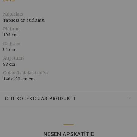
Materiāls
Tapsēts ar audumu
Platums
195 cm
Dziļums
94 cm
Augstums
98 cm
Guļamās daļas izmēri
140x190 cm cm
CITI KOLEKCIJAS PRODUKTI
NESEN APSKATĪTIE