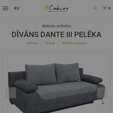
RU
0
Mīkstās mēbeles
DĪVĀNS DANTE III PELĒKA
Sākums
Veikals
Mīkstās mēbeles