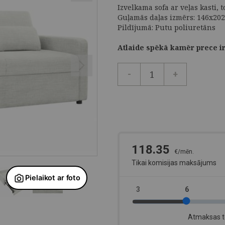
Izvelkama sofa ar veļas kasti, t
Guļamās daļas izmērs: 146x20
Pildījumā: Putu poliuretāns
Atlaide spēkā kamēr prece ir
-
+