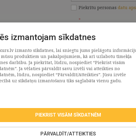
Piekrītu personas
datu ap
*
ēs izmantojam sīkdatnes
kurs.lv izmanto sīkdatnes, lai sniegtu jums pielāgotu informācij
ATRAČI
PAR MUMS
 mūsu produktiem un pakalpojumiem, kā arī uzlabotu tīmekļa
tnes darbību. Ja piekrītat, lūdzu, nospiediet “Piekrist visām
datnēm”. Ja vēlaties pārvaldīt savu izvēli vai atteikties no
llus
Uzņēmums
datnēm, lūdzu, nospiediet “Pārvaldīt/Atteikties”. Jūsu izvēle
Vēsture
iecībā uz sīkdatņu izmantošanu tiks saglabāta vienu gadu.
emega
Kontakti
TR
Rekvizīti
tvija
lija
PIEKRIST VISĀM SĪKDATNĒM
eepwell (Hilding Anders)
roma
PĀRVALDĪT/ATTEIKTIES