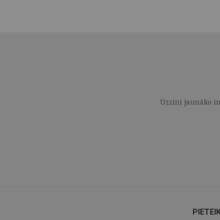
Uzzini jaunāko in
PIETEI