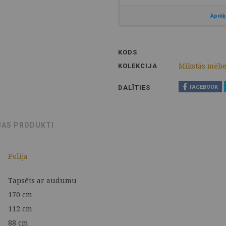
KODS
Mīkstās mēbe
KOLEKCIJA
DALĪTIES
FACEBOOK
JAS PRODUKTI
Polija
Tapsēts ar audumu
170 cm
112 cm
88 cm