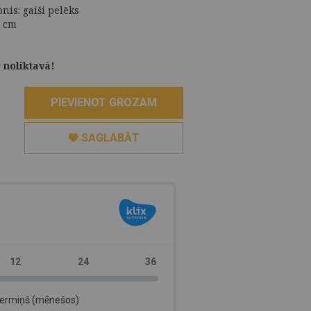
onis: gaiši pelēks
2 cm
 noliktavā!
PIEVIENOT GROZAM
SAGLABĀT