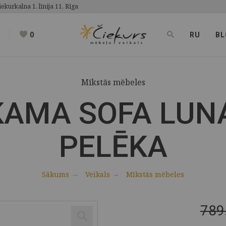
iekurkalna 1. līnija 11, Rīga
0
RU
BL
Mīkstās mēbeles
KAMA SOFA LUNA
PELĒKA
Sākums
Veikals
Mīkstās mēbeles
789