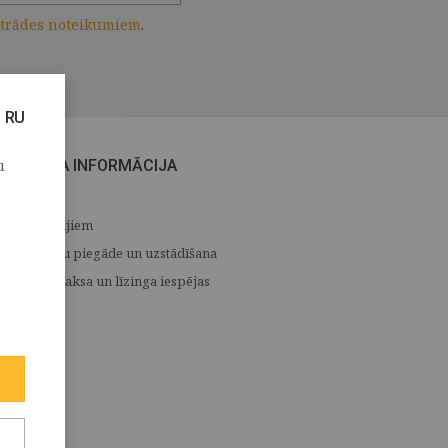
strādes noteikumiem
.
RU
u
CITA INFORMĀCIJA
Medijiem
Preču piegāde un uzstādīšana
Apmaksa un līzinga iespējas