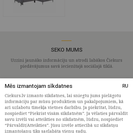
SEKO MUMS
Uzzini jaunāko informāciju un atrodi labākos Čiekurs
piedāvājumus savā iecienītajā sociālajā tīklā.
Mēs izmantojam sīkdatnes
RU
Ciekurs.lv izmanto sīkdatnes, lai sniegtu jums pielāgotu
informāciju par mūsu produktiem un pakalpojumiem, kā
arī uzlabotu tīmekļa vietnes darbību. Ja piekrītat, lūdzu,
nospiediet “Piekrist visām sīkdatnēm”. Ja vēlaties pārvaldīt
savu izvēli vai atteikties no sīkdatnēm, lūdzu, nospiediet
“Pārvaldīt/Atteikties”. Jūsu izvēle attiecībā uz sīkdatņu
PIETEIKTIES MŪSU JAUNUMIEM
izmantošanu tiks saglabāta vienu gadu.