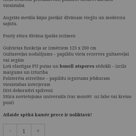
viesistabā.
Augstās metāla kājas piešķir dīvānam vieglu un modernu
sajūtu.
Ponty stūra dīvāna īpašās iezīmes:
Guļvietas funkcija ar izmēriem 123 x 200 cm
Gultasveļas nodalījums – papildu vieta rezerves gultasveļai
vai segām
Ļoti elastīgas PU putas un
bonell atsperes
sēdeklī – izcils
maigums un izturība
Polsterēta atzveltne – papildu ieguvums jebkuram
viesistabas interjeram
Divi dekoratīvi spilveni
Stūra novietojums universāls (var montēt uz labo vai kreiso
pusi)
Atlaide spēkā kamēr prece ir noliktavā!
-
+