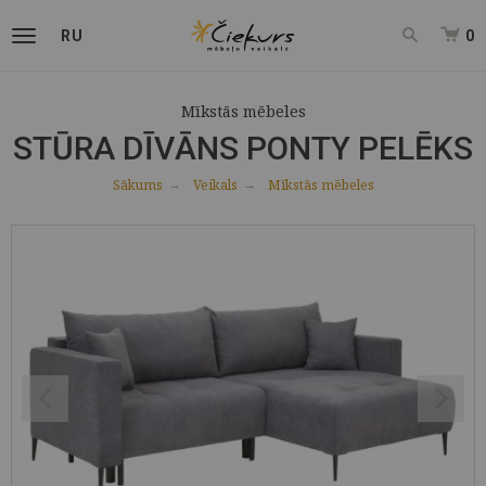
RU
0
Mīkstās mēbeles
STŪRA DĪVĀNS PONTY PELĒKS
Sākums
Veikals
Mīkstās mēbeles