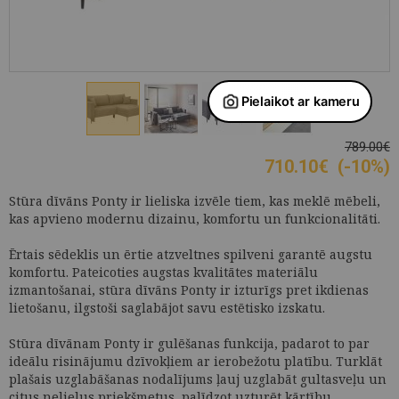
789.00€
710.10
€
(-10%)
Stūra dīvāns Ponty ir lieliska izvēle tiem, kas meklē mēbeli,
kas apvieno modernu dizainu, komfortu un funkcionalitāti.
Ērtais sēdeklis un ērtie atzveltnes spilveni garantē augstu
komfortu. Pateicoties augstas kvalitātes materiālu
izmantošanai, stūra dīvāns Ponty ir izturīgs pret ikdienas
lietošanu, ilgstoši saglabājot savu estētisko izskatu.
Stūra dīvānam Ponty ir gulēšanas funkcija, padarot to par
ideālu risinājumu dzīvokļiem ar ierobežotu platību. Turklāt
plašais uzglabāšanas nodalījums ļauj uzglabāt gultasveļu un
citus nelielus priekšmetus, palīdzot uzturēt kārtību