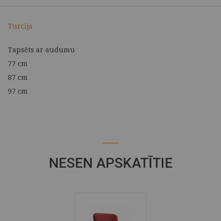
Turcija
Tapsēts ar audumu
77 cm
87 cm
97 cm
NESEN APSKATĪTIE