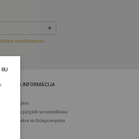
strādes noteikumiem
.
RU
u
CITA INFORMĀCIJA
Medijiem
Preču piegāde un uzstādīšana
Apmaksa un līzinga iespējas