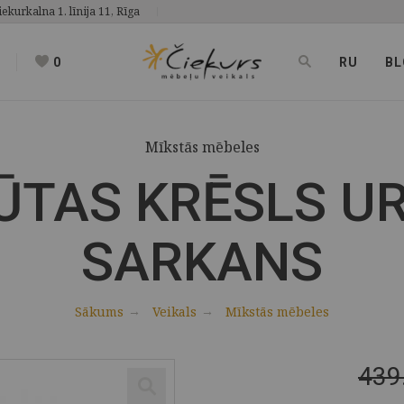
iekurkalna 1. līnija 11, Rīga
0
RU
BL
Mīkstās mēbeles
ŪTAS KRĒSLS U
SARKANS
Sākums
Veikals
Mīkstās mēbeles
439