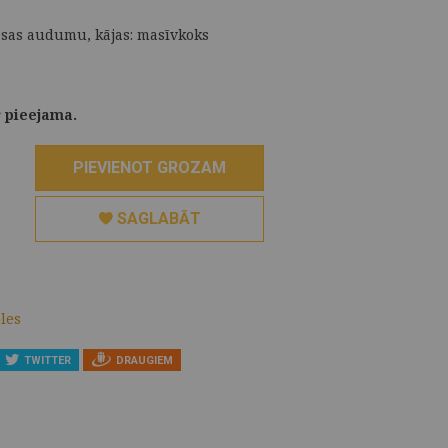
āsas audumu, kājas: masīvkoks
r pieejama.
PIEVIENOT GROZAM
SAGLABĀT
les
TWITTER
DRAUGIEM