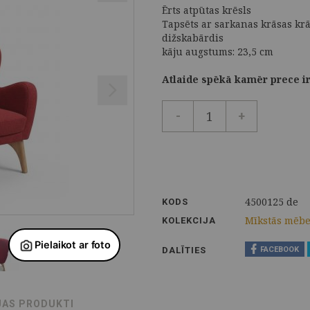
Ērts atpūtas krēsls
Tapsēts ar sarkanas krāsas kr
dižskabārdis
kāju augstums: 23,5 cm
Atlaide spēkā kamēr prece i
-
+
4500125 de
KODS
Mīkstās mēbe
KOLEKCIJA
DALĪTIES
FACEBOOK
JAS PRODUKTI