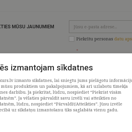
KTIES MŪSU JAUNUMIEM
Piekrītu personas
datu ap
*
ēs izmantojam sīkdatnes
kurs.lv izmanto sīkdatnes, lai sniegtu jums pielāgotu informācij
ATRAČI
PAR MUMS
 mūsu produktiem un pakalpojumiem, kā arī uzlabotu tīmekļa
tnes darbību. Ja piekrītat, lūdzu, nospiediet “Piekrist visām
datnēm”. Ja vēlaties pārvaldīt savu izvēli vai atteikties no
llus
Uzņēmums
datnēm, lūdzu, nospiediet “Pārvaldīt/Atteikties”. Jūsu izvēle
Vēsture
iecībā uz sīkdatņu izmantošanu tiks saglabāta vienu gadu.
emega
Kontakti
TR
Rekvizīti
tvija