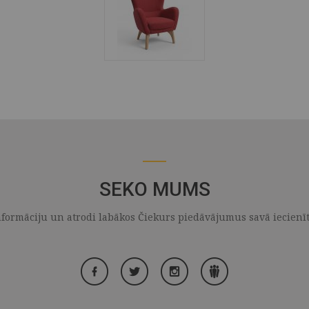
SEKO MUMS
formāciju un atrodi labākos Čiekurs piedāvājumus savā iecienītaj