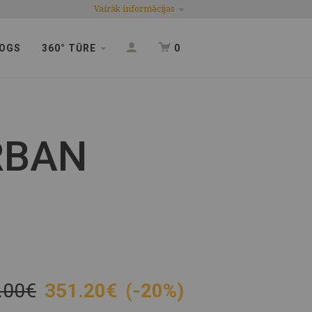
Vairāk informācijas
OGS
360° TŪRE
0
RBAN
.00€
351.20
€
(-20%)