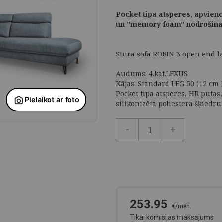
Pocket tipa atsperes, apvien
un "memory foam" nodrošina
Stūra sofa ROBIN 3 open end la
Audums: 4.kat.LEXUS
Kājas: Standard LEG 50 (12 cm )
Pocket tipa atsperes, HR putas,
silikonizēta poliestera šķiedru
-
+