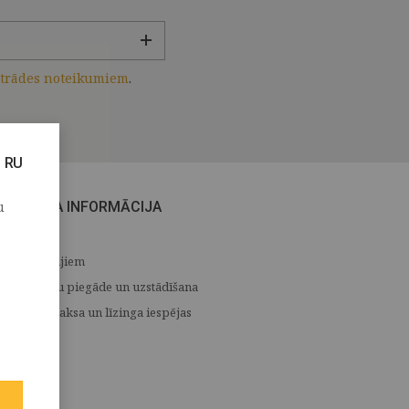
strādes noteikumiem
.
RU
u
CITA INFORMĀCIJA
Medijiem
Preču piegāde un uzstādīšana
Apmaksa un līzinga iespējas