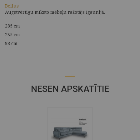
Bellus
Augstvērtīgu mīksto mēbeļu ražotājs Igaunijā.
285 cm
235 cm
98 cm
NESEN APSKATĪTIE