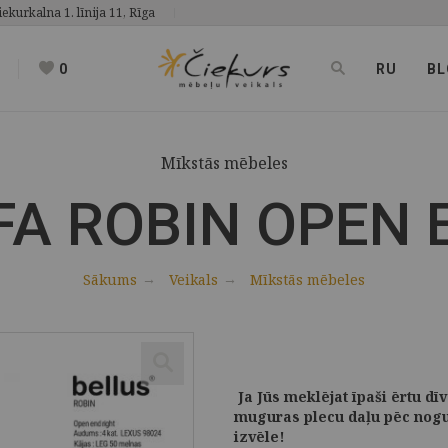
iekurkalna 1. līnija 11, Rīga
0
RU
BL
Mīkstās mēbeles
FA ROBIN OPEN 
Sākums
Veikals
Mīkstās mēbeles
Ja Jūs meklējat īpaši ērtu dīv
muguras plecu daļu pēc nogur
izvēle!