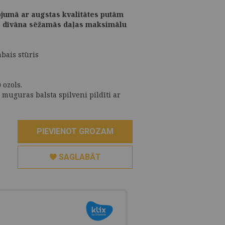
ojumā ar augstas kvalitātes putām
 dīvāna sēžamās daļas maksimālu
bais stūris
 ozols.
 muguras balsta spilveni pildīti ar
.
PIEVIENOT GROZAM
SAGLABĀT