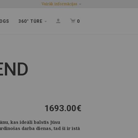
Vairāk informācijas
OGS
360° TŪRE
0
END
1693.00
€
ānu, kas ideāli balstīs Jūsu
dinošas darba dienas, tad šī ir īstā