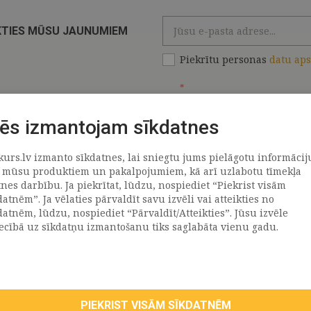
KTIES MŪSU JAUNUMIEM
Piekrītu personas
datu ap
*
ēs izmantojam sīkdatnes
kurs.lv izmanto sīkdatnes, lai sniegtu jums pielāgotu informācij
ATRAČI
PAR MUMS
 mūsu produktiem un pakalpojumiem, kā arī uzlabotu tīmekļa
tnes darbību. Ja piekrītat, lūdzu, nospiediet “Piekrist visām
datnēm”. Ja vēlaties pārvaldīt savu izvēli vai atteikties no
llus
Uzņēmums
datnēm, lūdzu, nospiediet “Pārvaldīt/Atteikties”. Jūsu izvēle
Vēsture
iecībā uz sīkdatņu izmantošanu tiks saglabāta vienu gadu.
emega
Kontakti
TR
Rekvizīti
tvija
lija
PIEKRIST VISĀM SĪKDATNĒM