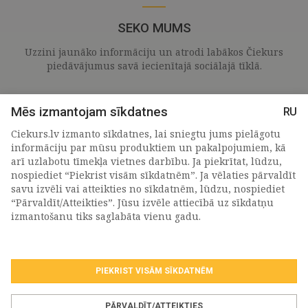
SEKO MUMS
Uzzini jaunāko informāciju un atrodi labākos Čiekurs
piedāvājumus savā iecienītajā sociālajā tīklā.
Mēs izmantojam sīkdatnes
RU
Ciekurs.lv izmanto sīkdatnes, lai sniegtu jums pielāgotu
informāciju par mūsu produktiem un pakalpojumiem, kā
arī uzlabotu tīmekļa vietnes darbību. Ja piekrītat, lūdzu,
nospiediet “Piekrist visām sīkdatnēm”. Ja vēlaties pārvaldīt
savu izvēli vai atteikties no sīkdatnēm, lūdzu, nospiediet
“Pārvaldīt/Atteikties”. Jūsu izvēle attiecībā uz sīkdatņu
PIETEIKTIES MŪSU JAUNUMIEM
izmantošanu tiks saglabāta vienu gadu.
PIEKRIST VISĀM SĪKDATNĒM
Piekrītu personas
datu apstrādes noteikumiem
.
*
PĀRVALDĪT/ATTEIKTIES