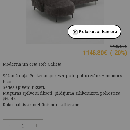
1436.00€
1148.80
€
(-20%)
Moderna un ērta sofa Calista
Sēžamā daļa: Pocket atsperes + putu poliuretāns + memory
foam
Sēdes spiveni fiksēti.
Muguras spilveni fiksēti, pildījumā silikonizēta poliestera
šķiedra
Roku balsts ar mehānismu - atliecams
-
+