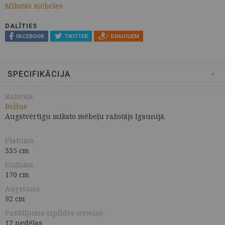
Mīkstās mēbeles
DALĪTIES
FACEBOOK
TWITTER
DRAUGIEM
SPECIFIKĀCIJA
Ražotājs
Bellus
Augstvērtīgu mīksto mēbeļu ražotājs Igaunijā.
Platums
335 cm
Dziļums
170 cm
Augstums
92 cm
Pasūtījuma izpildes termiņš
12 nedēļas