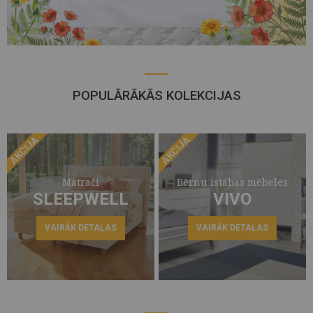
POPULĀRĀKĀS KOLEKCIJAS
AKCIJA
AKCIJA
Matrači
Bērnu istabas mēbeles
SLEEPWELL
VIVO
VAIRĀK DETAĻAS
VAIRĀK DETAĻAS