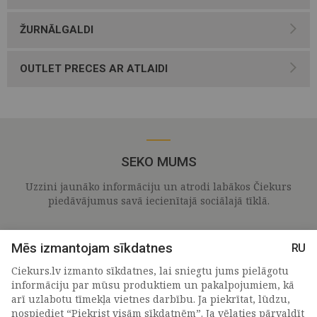
ŽURNĀLGALDI
OUTLET PRECES AR ATLAIDI
SEKO MUMS
Uzzini jaunāko informāciju un atrodi labākos Čiekurs
piedāvājumus savā iecienītajā sociālajā tīklā.
Mēs izmantojam sīkdatnes
RU
Ciekurs.lv izmanto sīkdatnes, lai sniegtu jums pielāgotu
informāciju par mūsu produktiem un pakalpojumiem, kā
arī uzlabotu tīmekļa vietnes darbību. Ja piekrītat, lūdzu,
nospiediet “Piekrist visām sīkdatnēm”. Ja vēlaties pārvaldīt