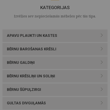
KATEGORIJAS
Izvēlies sev nepieciešamās mēbeles pēc tās tipa.
APAVU PLAUKTI UN KASTES
BĒRNU BAROŠANAS KRĒSLI
BĒRNU GALDIŅI
BĒRNU KRĒSLIŅI UN SOLIŅI
BĒRNU ŠŪPUĻZIRGI
GULTAS DIVGUĻAMĀS